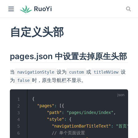
RuoYi
自定义头部
pages.json 中设置去掉原生头部
当
设为
或
设
navigationStyle
custom
titleNView
为
时，原生导航栏不显示。
false
{
1
"pages"
:
[
{
2
"path"
:
"pages/index/index"
,
3
"style"
:
{
4
"navigationBarTitleText"
:
"首页"
,
5
// 单个页面设置
6