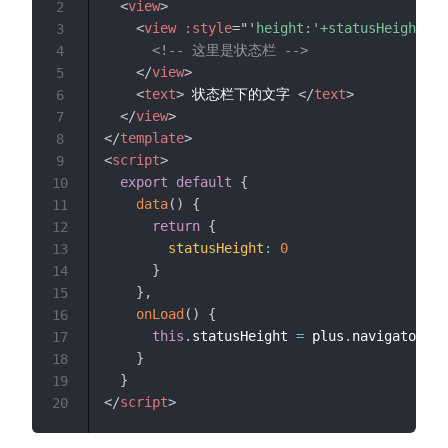
<
view
>
2
<
view
:style
=
"
'
height:'+statusHeight+'p
3
<!-- 这里是状态栏 -->
4
</
view
>
5
<
text
>
 状态栏下的文字 
</
text
>
6
</
view
>
7
</
template
>
8
<
script
>
9
export
default
{
10
data
(
)
{
11
return
{
12
statusHeight
:
0
13
}
14
}
,
15
onLoad
(
)
{
16
this
.
statusHeight 
=
 plus
.
navigator
.
ge
17
}
18
}
19
</
script
>
20