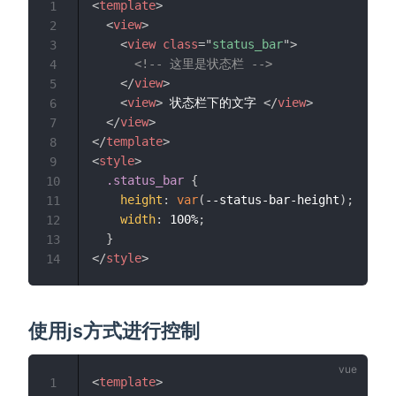
<
template
>
1
<
view
>
2
<
view
class
=
"
status_bar
"
>
3
<!-- 这里是状态栏 -->
4
</
view
>
5
<
view
>
 状态栏下的文字 
</
view
>
6
</
view
>
7
</
template
>
8
<
style
>
9
.status_bar
{
10
height
:
var
(
--status-bar-height
)
;
11
width
:
 100%
;
12
}
13
</
style
>
14
使用js方式进行控制
<
template
>
1