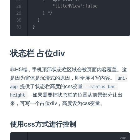
    	"titleNView":false

28
    } */
29
}
30
}
31
状态栏 占位div
非H5端，手机顶部状态栏区域会被页面内容覆盖。这
是因为窗体是沉浸式的原因，即全屏可写内容。
uni-
提供了状态栏高度的css变量
app
--status-bar-
，如果需要把状态栏的位置从前景部分让出
height
来，可写一个占位div，高度设为css变量。
使用css方式进行控制