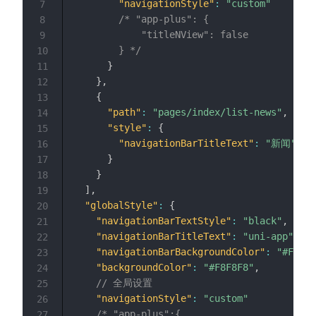
"navigationStyle"
:
"custom"
7
/* "app-plus": {

8
        	"titleNView": false

9
        } */
10
}
11
}
,
12
{
13
"path"
:
"pages/index/list-news"
,
14
"style"
:
{
15
"navigationBarTitleText"
:
"新闻"
16
}
17
}
18
]
,
19
"globalStyle"
:
{
20
"navigationBarTextStyle"
:
"black"
,
21
"navigationBarTitleText"
:
"uni-app"
,
22
"navigationBarBackgroundColor"
:
"#F8F8F
23
"backgroundColor"
:
"#F8F8F8"
,
24
// 全局设置
25
"navigationStyle"
:
"custom"
26
/* "app-plus":{

27