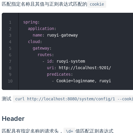
匹配指定名称且其值与正则表达式匹配的
cookie
spring
:
1
application
:
2
name
:
 ruoyi
-
gateway

3
cloud
:
4
gateway
:
5
routes
:
6
-
id
:
 ruoyi
-
system

7
uri
:
 http
:
//localhost
:
9201/

8
predicates
:
9
-
 Cookie=loginname
,
10
测试
curl http://localhost:8080/system/config/1 --cook
Header
匹配具有指定名称的请求头，
值匹配正则表达式
\d+