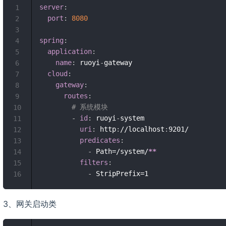
server
:
1
port
:
8080
2
3
spring
:
4
application
:
5
name
:
 ruoyi
-
gateway

6
cloud
:
7
gateway
:
8
routes
:
9
# 系统模块
10
-
id
:
 ruoyi
-
system

11
uri
:
 http
:
//localhost
:
9201/

12
predicates
:
13
-
 Path=/system/
**
14
filters
:
15
-
16
3、网关启动类