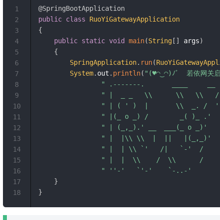
@SpringBootApplication
1
public
class
RuoYiGatewayApplication
2
{
3
public
static
void
main
(
String
[
]
 args
)
4
{
5
SpringApplication
.
run
(
RuoYiGatewayAppl
6
System
.
out
.
println
(
7
" .-------.       ____     __ 
8
" |  _ _   \\      \\   \\   /
9
" | ( ' )  |       \\  _. /  '
10
" |(_ o _) /        _( )_ .'  
11
" | (_,_).' __  ___(_ o _)'   
12
" |  |\\ \\  |  ||   |(_,_)'  
13
" |  | \\ `'   /|   `-'  /    
14
" |  |  \\    /  \\      /    
15
" ''-'   `'-'    `-..-'       
16
}
17
}
18