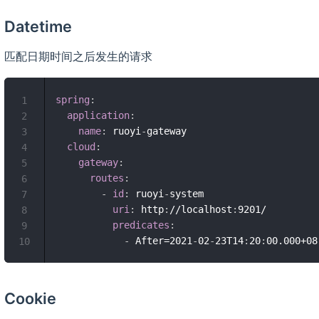
Datetime
匹配日期时间之后发生的请求
spring
:
1
application
:
2
name
:
 ruoyi
-
gateway

3
cloud
:
4
gateway
:
5
routes
:
6
-
id
:
 ruoyi
-
system

7
uri
:
 http
:
//localhost
:
9201/

8
predicates
:
9
-
 After=2021
-
02
-
23T14
:
20
:
00.000+08
10
Cookie