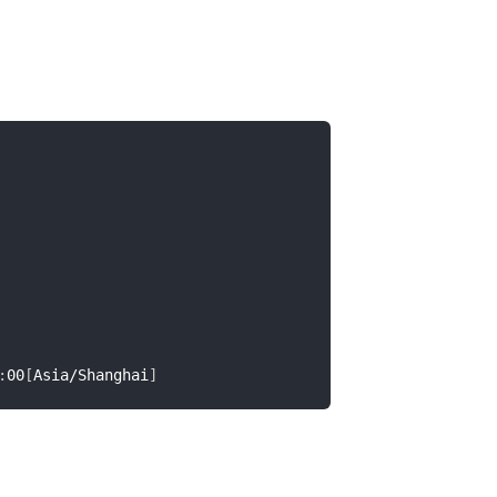
:
00
[
Asia/Shanghai
]