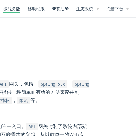
微服务版
移动端版
💖赞助💖
生态系统
托管平台
网关，包括：
，
API
Spring 5.x
Spring
在提供一种简单而有效的方法来路由到
，
等。
/指标
限流
的唯一入口。
网关封装了系统内部架
API
间互联需求的兴起。从以前单一的Web应