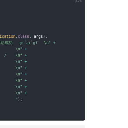
ication
.
class
,
 args
)
;
"(♥◠‿◠)ﾉﾞ  若依网关启动成功   ლ(´ڡ`ლ)ﾞ  \n"
+
       \n"
+
  /    \n"
+
       \n"
+
       \n"
+
       \n"
+
       \n"
+
       \n"
+
       \n"
+
       "
)
;