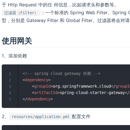
于 Http Request 中的任 何信息，比如请求头和参数等。
：一个标准的 Spring Web Filter。Spring 
过滤器（Filter）
型，分别是 Gateway Filter 和 Global Filter。过滤器
使用网关
1、添加依赖
<!-- spring cloud gateway 依赖 -->
1
<
dependency
>
2
<
groupId
>
org.springframework.cloud
</
groupI
3
<
artifactId
>
spring-cloud-starter-gateway
</
4
</
dependency
>
5
2、
配置文件
resources/application.yml