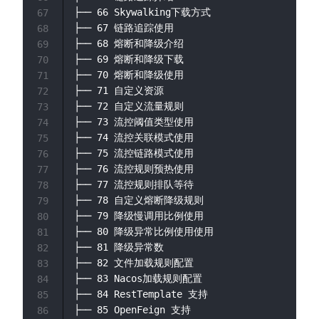
├── 66 Skywalking下载方式

67
├── 67 链路追踪使用

68
├── 68 熔断和降级介绍

69
├── 69 熔断和降级下载

70
├── 70 熔断和降级使用

71
├── 71 自定义资源

72
├── 72 自定义流量规则

73
├── 73 流控阈值类型使用

74
├── 74 流控关联模式使用

75
├── 75 流控链路模式使用

76
├── 76 流控规则预热使用

77
├── 77 流控规则排队等待

78
├── 78 自定义熔断降级规则

79
├── 79 降级慢调用比例使用

80
├── 80 降级异常比例使用使用

81
├── 81 降级异常数

82
├── 82 文件加载规则配置

83
├── 83 Nacos加载规则配置

84
├── 84 RestTemplate 支持

85
├── 85 OpenFeign 支持

86