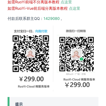
如需RuoYi前端不分离版本教程
点这里
如需RuoYi-Vue前后端分离版本教程
点这里
(opens new window)
付款后联系群主QQ：
1429080
。
提示