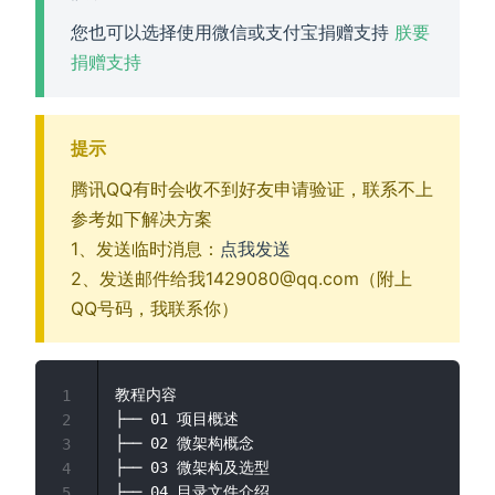
您也可以选择使用微信或支付宝捐赠支持
朕要
捐赠支持
提示
腾讯QQ有时会收不到好友申请验证，联系不上
参考如下解决方案
(opens new window)
1、发送临时消息：
点我发送
2、发送邮件给我1429080@qq.com（附上
QQ号码，我联系你）
教程内容     

1
├── 01 项目概述

2
├── 02 微架构概念

3
├── 03 微架构及选型

4
├── 04 目录文件介绍

5