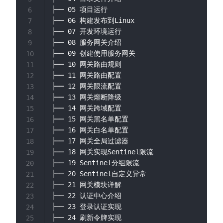
├── 05 项目运行

6
├── 06 构建发布到Linux

7
├── 07 开发环境运行

8
├── 08 服务网关介绍

9
├── 09 创建使用服务网关

10
├── 10 网关路由规则

11
├── 11 网关路由配置

12
├── 12 网关限流配置

13
├── 13 网关熔断降级

14
├── 14 网关跨域配置

15
├── 15 网关黑名单配置

16
├── 16 网关白名单配置

17
├── 17 网关全局过滤器

18
├── 18 网关实现Sentinel限流

19
├── 19 Sentinel分组限流

20
├── 20 Sentinel自定义异常

21
├── 21 网关模块详解

22
├── 22 认证中心介绍

23
├── 23 登录认证实现

24
├── 24 刷新令牌实现

25