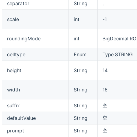
separator
String
,
scale
int
-1
roundingMode
int
BigDecimal.R
celltype
Enum
Type.STRING
height
String
14
width
String
16
空
suffix
String
空
defaultValue
String
空
prompt
String