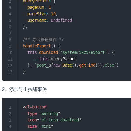
queryParams
:
{
2
pageNum
:
1
,
3
pageSize
:
10
,
4
userName
:
undefined
5
}
,
6
7
/** 导出按钮操作 */
8
handleExport
(
)
{
9
this
.
download
(
'system/xxxx/export'
,
{
10
...
this
.
queryParams

11
}
,
`
post_
${
new
Date
(
)
.
getTime
(
)
}
.xlsx
`
)
12
}
13
2、添加导出按钮事件
<
el-button
1
type
=
"
warning
"
2
icon
=
"
el-icon-download
"
3
size
=
"
mini
"
4