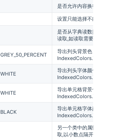
是否允许内容换行
设置只能选择不能输入的列内容
是否从字典读数据到combo,默认不
读取,如读取需要设置dictType注解.
导出列头背景色
s.GREY_50_PERCENT
IndexedColors.XXXX
导出列头字体颜色
.WHITE
IndexedColors.XXXX
导出单元格背景色
.WHITE
IndexedColors.XXXX
导出单元格字体颜色
s.BLACK
IndexedColors.XXXX
另一个类中的属性名称,支持多级获
取,以小数点隔开