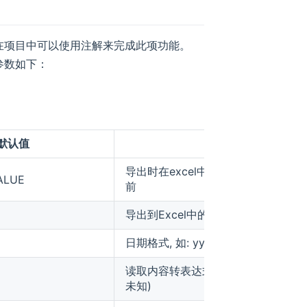
在项目中可以使用注解来完成此项功能。
参数如下：
默认值
描述
导出时在excel中排序，值越小越靠
VALUE
前
导出到Excel中的名字
日期格式, 如: yyyy-MM-dd
读取内容转表达式 (如: 0=男,1=女,2=
未知)