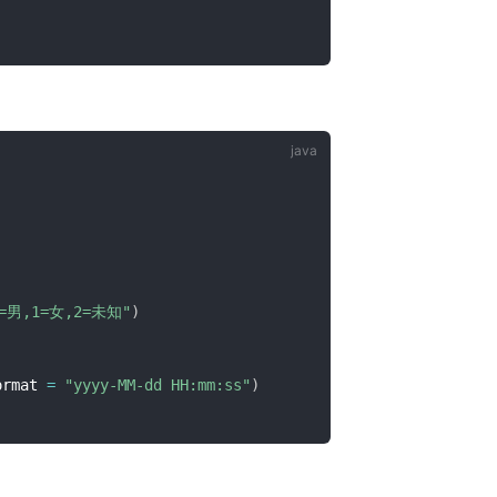
0=男,1=女,2=未知"
)
ormat 
=
"yyyy-MM-dd HH:mm:ss"
)