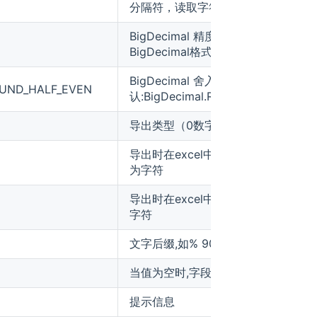
分隔符，读取字符串组内容
BigDecimal 精度 默认:-1(默认不开启
BigDecimal格式化)
BigDecimal 舍入规则 默
OUND_HALF_EVEN
认:BigDecimal.ROUND_HALF_EVEN
导出类型（0数字 1字符串 2图片）
导出时在excel中每个列的高度 单位
为字符
导出时在excel中每个列的宽 单位为
字符
文字后缀,如% 90 变成90%
当值为空时,字段的默认值
提示信息