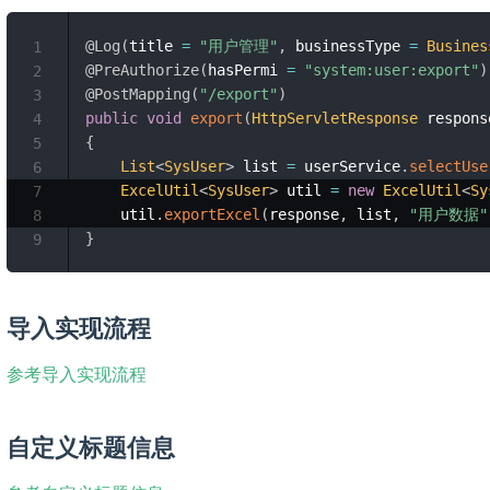
@Log
(
title 
=
"用户管理"
,
 businessType 
=
Busines
1
@PreAuthorize
(
hasPermi 
=
"system:user:export"
)
2
@PostMapping
(
"/export"
)
3
public
void
export
(
HttpServletResponse
 respons
4
{
5
List
<
SysUser
>
 list 
=
 userService
.
selectUse
6
ExcelUtil
<
SysUser
>
 util 
=
new
ExcelUtil
<
Sy
7
	util
.
exportExcel
(
response
,
 list
,
"用户数据"
8
}
9
导入实现流程
参考导入实现流程
自定义标题信息