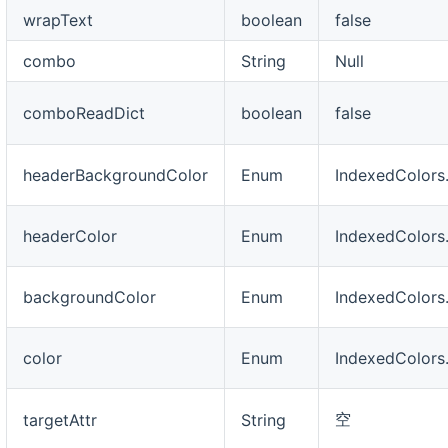
wrapText
boolean
false
combo
String
Null
comboReadDict
boolean
false
headerBackgroundColor
Enum
IndexedColor
headerColor
Enum
IndexedColors
backgroundColor
Enum
IndexedColors
color
Enum
IndexedColor
空
targetAttr
String