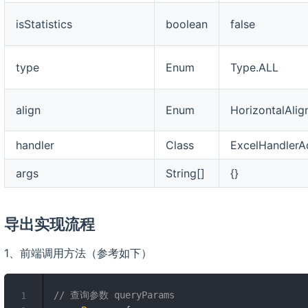
isStatistics
boolean
false
type
Enum
Type.ALL
align
Enum
HorizontalAli
handler
Class
ExcelHandlerAd
args
String[]
{}
导出实现流程
1、前端调用方法（参考如下）
// 查询参数 queryParams
1