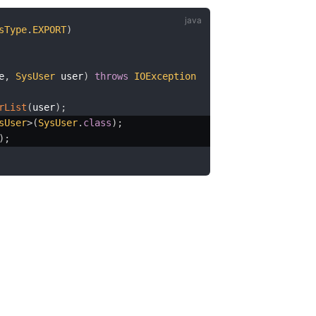
sType
.
EXPORT
)
e
,
SysUser
 user
)
throws
IOException
rList
(
user
)
;
sUser
>
(
SysUser
.
class
)
;
)
;