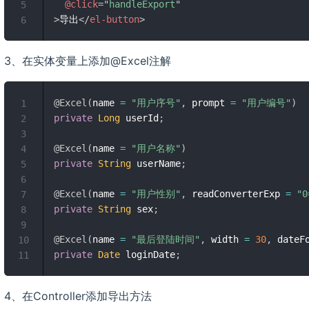
@click
=
"
handleExport
"
5
>
导出
</
el-button
>
6
3、在实体变量上添加@Excel注解
@Excel
(
name 
=
"用户序号"
,
 prompt 
=
"用户编号"
)
1
private
Long
 userId
;
2
3
@Excel
(
name 
=
"用户名称"
)
4
private
String
 userName
;
5
6
@Excel
(
name 
=
"用户性别"
,
 readConverterExp 
=
"
7
private
String
 sex
;
8
9
@Excel
(
name 
=
"最后登陆时间"
,
 width 
=
30
,
 dateF
10
private
Date
 loginDate
;
11
4、在Controller添加导出方法