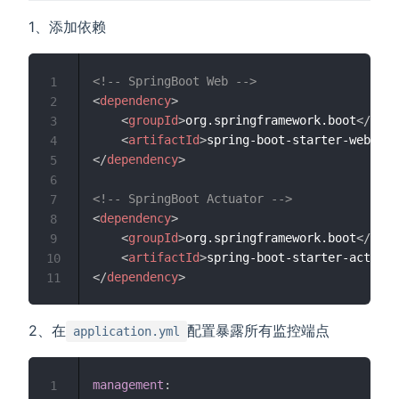
1、添加依赖
<!-- SpringBoot Web -->
1
<
dependency
>
2
<
groupId
>
org.springframework.boot
</
grou
3
<
artifactId
>
spring-boot-starter-web
</
ar
4
</
dependency
>
5
6
<!-- SpringBoot Actuator -->
7
<
dependency
>
8
<
groupId
>
org.springframework.boot
</
grou
9
<
artifactId
>
spring-boot-starter-actuato
10
</
dependency
>
11
2、在
配置暴露所有监控端点
application.yml
management
:
1