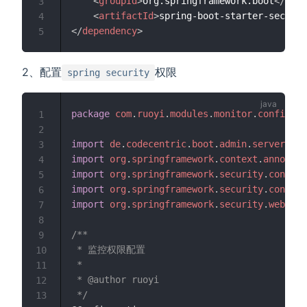
<
groupId
>
org.springframework.boot
</
grou
3
<
artifactId
>
spring-boot-starter-securit
4
</
dependency
>
5
2、配置
权限
spring security
package
com
.
ruoyi
.
modules
.
monitor
.
config
;
1
2
import
de
.
codecentric
.
boot
.
admin
.
server
.
con
3
import
org
.
springframework
.
context
.
annotati
4
import
org
.
springframework
.
security
.
config
.
5
import
org
.
springframework
.
security
.
config
.
6
import
org
.
springframework
.
security
.
web
.
aut
7
8
/**

9
 * 监控权限配置

10
 * 

11
 * @author ruoyi

12
 */
13