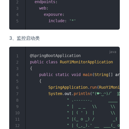
endpoints
:
2
web
:
3
exposure
:
4
include
:
'*'
5
3、监控启动类
@SpringBootApplication
1
public
class
RuoYiMonitorApplication
2
{
3
public
static
void
main
(
String
[
]
 args
)
4
{
5
SpringApplication
.
run
(
RuoYiMonitor
6
System
.
out
.
println
(
7
" .-------.       ____     
8
" |  _ _   \\      \\   \\ 
9
" | ( ' )  |       \\  _. /
10
" |(_ o _) /        _( )_ .
11
" | (_,_).' __  ___(_ o _)'
12