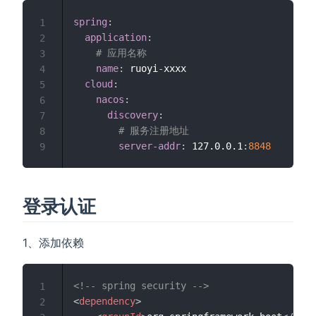
spring
:
1
application
:
2
# 应用名称
3
name
:
 ruoyi
-
xxxx 

4
cloud
:
5
nacos
:
6
discovery
:
7
# 服务注册地址
8
server-addr
:
 127.0.0.1
:
8848
9
登录认证
1、添加依赖
<!-- spring security -->
1
<
dependency
>
2