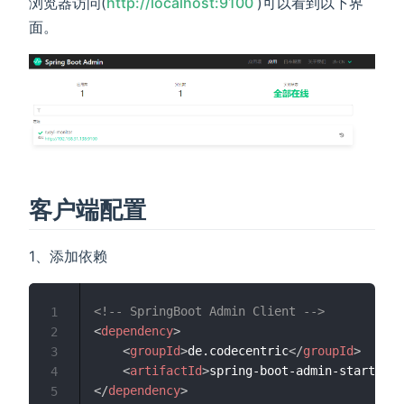
(opens new window)
浏览器访问(
http://localhost:9100
)可以看到以下界
面。
客户端配置
1、添加依赖
<!-- SpringBoot Admin Client -->
1
<
dependency
>
2
<
groupId
>
de.codecentric
</
groupId
>
3
<
artifactId
>
spring-boot-admin-starter-c
4
</
dependency
>
5