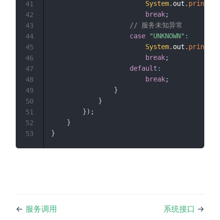
System
.
out
.
println
(
41
break
;
42
// 服务未知异常
43
case
"UNKNOWN"
:
44
System
.
out
.
println
(
45
break
;
46
default
:
47
break
;
48
}
49
}
50
}
)
;
51
}
52
}
53
←
服务调用
系统接口
→