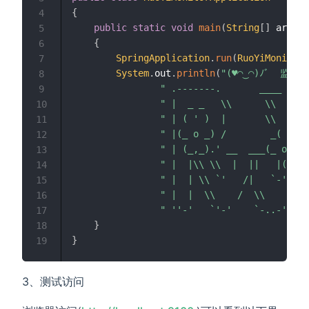
{
4
public
static
void
main
(
String
[
]
 args
)
5
{
6
SpringApplication
.
run
(
RuoYiMonitor
7
System
.
out
.
println
(
8
" .-------.       ____     
9
" |  _ _   \\      \\   \\ 
10
" | ( ' )  |       \\  _. /
11
" |(_ o _) /        _( )_ .
12
" | (_,_).' __  ___(_ o _)'
13
" |  |\\ \\  |  ||   |(_,_)
14
" |  | \\ `'   /|   `-'  / 
15
" |  |  \\    /  \\      / 
16
" ''-'   `'-'    `-..-'    
17
}
18
}
19
3、测试访问