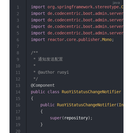
import
org
.
springframework
.
stereotype
.
Compo
1
import
de
.
codecentric
.
boot
.
admin
.
server
.
dom
2
import
de
.
codecentric
.
boot
.
admin
.
server
.
dom
3
import
de
.
codecentric
.
boot
.
admin
.
server
.
dom
4
import
de
.
codecentric
.
boot
.
admin
.
server
.
not
5
import
reactor
.
core
.
publisher
.
Mono
;
6
7
/**

8
 * 通知发送配置

9
 * 

10
 * @author ruoyi

11
 */
12
@Component
13
public
class
RuoYiStatusChangeNotifier
exte
14
{
15
public
RuoYiStatusChangeNotifier
(
Instan
16
{
17
super
(
repository
)
;
18
}
19
20