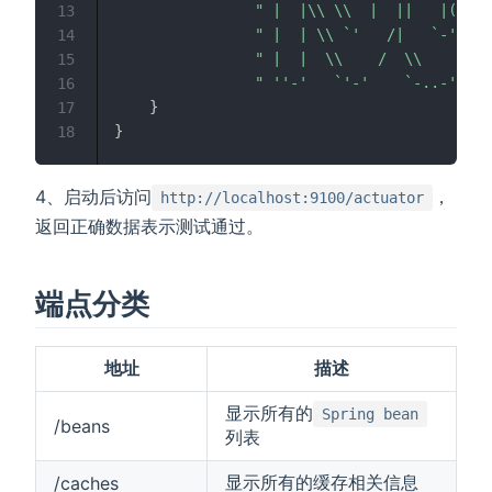
" |  |\\ \\  |  ||   |(_,_)
13
" |  | \\ `'   /|   `-'  / 
14
" |  |  \\    /  \\      / 
15
" ''-'   `'-'    `-..-'    
16
}
17
}
18
4、启动后访问
，
http://localhost:9100/actuator
返回正确数据表示测试通过。
端点分类
地址
描述
显示所有的
Spring bean
/beans
列表
显示所有的缓存相关信息
/caches