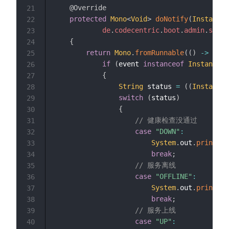
@Override
21
protected
Mono
<
Void
>
doNotify
(
InstanceE
22
de
.
codecentric
.
boot
.
admin
.
serve
23
{
24
return
Mono
.
fromRunnable
(
(
)
->
{
25
if
(
event 
instanceof
InstanceSt
26
{
27
String
 status 
=
(
(
InstanceS
28
switch
(
status
)
29
{
30
// 健康检查没通过
31
case
"DOWN"
:
32
System
.
out
.
println
(
33
break
;
34
// 服务离线
35
case
"OFFLINE"
:
36
System
.
out
.
println
(
37
break
;
38
// 服务上线
39
case
"UP"
:
40