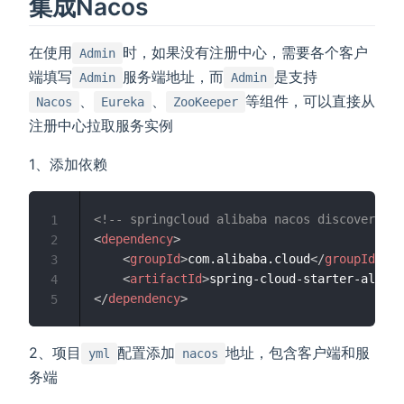
集成Nacos
在使用
时，如果没有注册中心，需要各个客户
Admin
端填写
服务端地址，而
是支持
Admin
Admin
、
、
等组件，可以直接从
Nacos
Eureka
ZooKeeper
注册中心拉取服务实例
1、添加依赖
<!-- springcloud alibaba nacos discovery --
1
<
dependency
>
2
<
groupId
>
com.alibaba.cloud
</
groupId
>
3
<
artifactId
>
spring-cloud-starter-alibab
4
</
dependency
>
5
2、项目
配置添加
地址，包含客户端和服
yml
nacos
务端