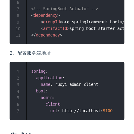
6
<!-- SpringBoot Actuator -->
7
<
dependency
>
8
<
groupId
>
org.springframework.boot
</
grou
9
<
artifactId
>
spring-boot-starter-actuato
10
</
dependency
>
11
2、配置服务端地址
spring
:
1
application
:
2
name
:
 ruoyi
-
admin
-
client

3
boot
:
4
admin
:
5
client
:
6
url
:
 http
:
//localhost
:
9100
7