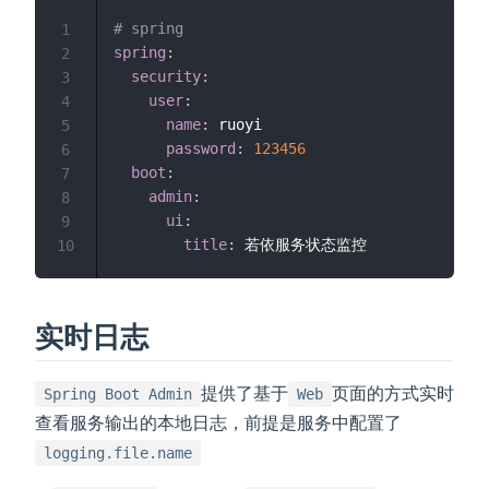
# spring
1
spring
:
2
security
:
3
user
:
4
name
:
 ruoyi

5
password
:
123456
6
boot
:
7
admin
:
8
ui
:
9
title
:
10
实时日志
提供了基于
页面的方式实时
Spring Boot Admin
Web
查看服务输出的本地日志，前提是服务中配置了
logging.file.name