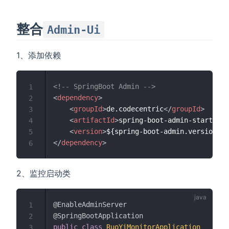
整合
Admin-Ui
1、添加依赖
<!-- SpringBoot Admin -->
1
<
dependency
>
2
<
groupId
>
de.codecentric
</
groupId
>
3
<
artifactId
>
spring-boot-admin-starter-s
4
<
version
>
${spring-boot-admin.version}
</
5
</
dependency
>
6
2、监控启动类
@EnableAdminServer
1
@SpringBootApplication
2
public
class
RuoYiMonitorApplication
3