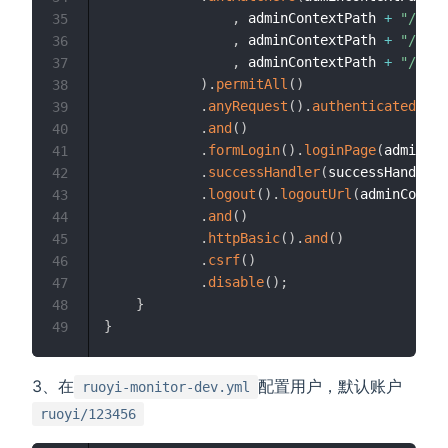
,
 adminContextPath 
+
"/logi
35
,
 adminContextPath 
+
"/actu
36
,
 adminContextPath 
+
"/inst
37
)
.
permitAll
(
)
38
.
anyRequest
(
)
.
authenticated
(
)
39
.
and
(
)
40
.
formLogin
(
)
.
loginPage
(
adminCon
41
.
successHandler
(
successHandler
)
42
.
logout
(
)
.
logoutUrl
(
adminContex
43
.
and
(
)
44
.
httpBasic
(
)
.
and
(
)
45
.
csrf
(
)
46
.
disable
(
)
;
47
}
48
}
49
3、在
配置用户，默认账户
ruoyi-monitor-dev.yml
ruoyi/123456