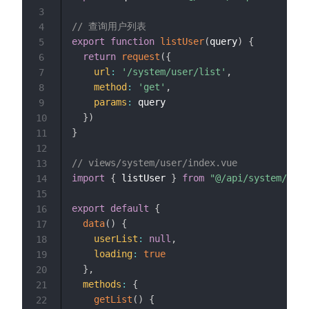
3
// 查询用户列表
4
export
function
listUser
(
query
)
{
5
return
request
(
{
6
url
:
'/system/user/list'
,
7
method
:
'get'
,
8
params
:
 query

9
}
)
10
}
11
12
// views/system/user/index.vue
13
import
{
 listUser 
}
from
"@/api/system/user
14
15
export
default
{
16
data
(
)
{
17
userList
:
null
,
18
loading
:
true
19
}
,
20
methods
:
{
21
getList
(
)
{
22