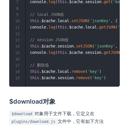
console
.
log
(
this
.
$cache
.
session
.
get
(
'key'
)
)
7
8
// local JSON值
9
this
.
$cache
.
local
.
setJSON
(
'jsonKey'
,
{
loca
10
console
.
log
(
this
.
$cache
.
local
.
getJSON
(
'json
11
12
// session JSON值
13
this
.
$cache
.
session
.
setJSON
(
'jsonKey'
,
{
se
14
console
.
log
(
this
.
$cache
.
session
.
getJSON
(
'js
15
16
// 删除值
17
this
.
$cache
.
local
.
remove
(
'key'
)
18
this
.
$cache
.
session
.
remove
(
'key'
)
19
$download对象
对象用于文件下载，它定义在
$download
文件中，它有如下方法
plugins/download.js