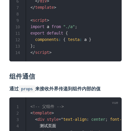
</
div
>
6
</
template
>
7
8
<
script
>
9
import
 a 
from
"./a"
;
10
export
default
{
11
components
:
{
testa
:
 a 
}
12
}
;
13
</
script
>
14
组件通信
通过
来接收外界传递到组件内部的值
props
<!-- 父组件 -->
1
<
template
>
2
<
div
style
=
"
text-align
:
 center
;
font-size
3
    测试页面

4