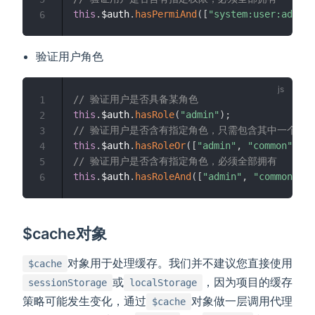
this
.
$auth
.
hasPermiAnd
(
[
"system:user:add"
,
6
验证用户角色
// 验证用户是否具备某角色
1
this
.
$auth
.
hasRole
(
"admin"
)
;
2
// 验证用户是否含有指定角色，只需包含其中一个
3
this
.
$auth
.
hasRoleOr
(
[
"admin"
,
"common"
]
)
;
4
// 验证用户是否含有指定角色，必须全部拥有
5
this
.
$auth
.
hasRoleAnd
(
[
"admin"
,
"common"
]
)
;
6
$cache对象
对象用于处理缓存。我们并不建议您直接使用
$cache
或
，因为项目的缓存
sessionStorage
localStorage
策略可能发生变化，通过
对象做一层调用代理
$cache