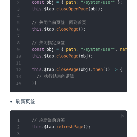
const
 obj 
=
{
path
:
"/system/user"
}
;
2
this
.
$tab
.
closeOpenPage
(
obj
)
;
3
4
// 关闭当前页签，回到首页
5
this
.
$tab
.
closePage
(
)
;
6
7
// 关闭指定页签
8
const
 obj 
=
{
path
:
"/system/user"
,
name
:
"
9
this
.
$tab
.
closePage
(
obj
)
;
10
11
this
.
$tab
.
closePage
(
obj
)
.
then
(
(
)
=>
{
12
// 执行结束的逻辑
13
}
)
14
刷新页签
// 刷新当前页签
1
this
.
$tab
.
refreshPage
(
)
;
2
3