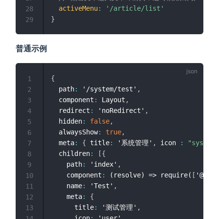
activeMenu
:
'/article/list'
28
}
29
普通示例
{
1
  path
:
 '/system/test'
,
2
  component
:
 Layout
,
3
  redirect
:
 'noRedirect'
,
4
  hidden
:
false
,
5
  alwaysShow
:
true
,
6
  meta
:
{
 title
:
 '系统管理'
,
 icon 
:
"system"
7
  children
:
[
{
8
    path
:
 'index'
,
9
    component
:
 (resolve) => require(
[
'@/vie
10
    name
:
 'Test'
,
11
    meta
:
{
12
      title
:
 '测试管理'
,
13
      icon
:
 'user'

14