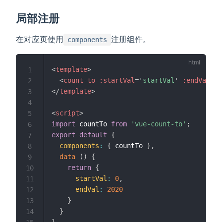
局部注册
在对应页使用
注册组件。
components
<
template
>
1
<
count-to
:startVal
=
'
startVal
'
:endVal
=
'
e
2
</
template
>
3
4
<
script
>
5
import
 countTo 
from
'vue-count-to'
;
6
export
default
{
7
components
:
{
 countTo 
}
,
8
data
(
)
{
9
return
{
10
startVal
:
0
,
11
endVal
:
2020
12
}
13
}
14
}