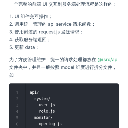
一个完整的前端 UI 交互到服务端处理流程是这样的：
UI 组件交互操作；
调用统一管理的 api service 请求函数；
使用封装的 request.js 发送请求；
获取服务端返回；
更新 data；
为了方便管理维护，统一的请求处理都放在
@/src/api
(opens new window)
文件夹中，并且一般按照 model 维度进行拆分文件，
如：
api/

1
  system/

2
    user.js

3
    role.js

4
  monitor/

5
    operlog.js

6