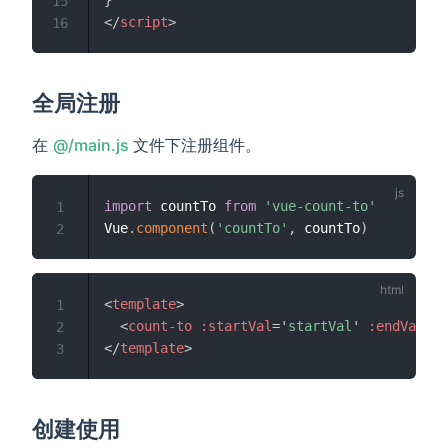
15
</
script
>
16
全局注册
(opens new window)
在
@/main.js
文件下注册组件。
import
 countTo 
from
'vue-count-to'
1
Vue
.
component
(
'countTo'
,
 countTo
)
2
<
template
>
1
<
count-to
:startVal
=
'
startVal
'
:endVal
=
'
e
2
</
template
>
3
创建使用