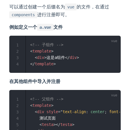
可以通过创建一个后缀名为
的文件，在通过
vue
进行注册即可。
components
例如定义一个
文件
a.vue
<!-- 子组件 -->
1
<
template
>
2
<
div
>
这是a组件
</
div
>
3
</
template
>
4
在其他组件中导入并注册
<!-- 父组件 -->
1
<
template
>
2
<
div
style
=
"
text-align
:
 center
;
font-size
3
    测试页面

4
<
testa
>
</
testa
>
5