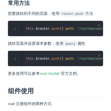
常用方法
想要跳转到不同的页面，使用
方法
router.push
this
.
$router
.
push
(
{
path
:
"/system/user"
}
)
1
跳转页面并设置请求参数，使用
属性
query
this
.
$router
.
push
(
{
path
:
"/system/user"
,
q
1
(opens new window)
更多使用可以参考
vue-router
官方文档。
组件使用
vue 注册组件的两种方式