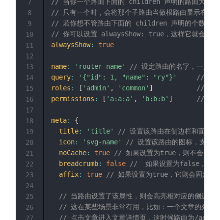
// 当你一个路由下面的 children 声明的路由大
7
// 只有一个时，会将那个子路由当做根路由显示在侧边
8
// 若你想不管路由下面的 children 声明的个数都
9
// 你可以设置 alwaysShow: true，这样它
10
alwaysShow
:
true
11
12
name
:
'router-name'
// 设定路由的名字，一定要填
13
query
:
'{"id": 1, "name": "ry"}'
// 
14
roles
:
[
'admin'
,
'common'
]
// 
15
permissions
:
[
'a:a:a'
,
'b:b:b'
]
// 
16
17
meta
:
{
18
title
:
'title'
// 设置该路由在侧边栏和面包
19
icon
:
'svg-name'
// 设置该路由的图标，支持 svg-
20
noCache
:
true
// 如果设置为true，则不会被 <ke
21
breadcrumb
:
false
//  如果设置为false，则不
22
affix
:
true
// 如果设置为true，它则会固定在tag
23
24
// 当路由设置了该属性，则会高亮相对应的侧边栏
25
// 这在某些场景非常有用，比如：一个文章的列表页路由为
26
// 点击文章进入文章详情页，这时候路由为/art
27