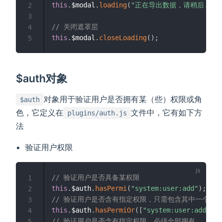
this
.
$modal
.
loading
(
"正在导出数据，请稍后..."
2
3
// 关闭遮罩层
4
this
.
$modal
.
closeLoading
(
)
;
5
$auth对象
对象用于验证用户是否拥有某（些）权限或角
$auth
色，它定义在
文件中，它有如下方
plugins/auth.js
法
验证用户权限
// 验证用户是否具备某权限
1
this
.
$auth
.
hasPermi
(
"system:user:add"
)
;
2
// 验证用户是否含有指定权限，只需包含其中一个
3
this
.
$auth
.
hasPermiOr
(
[
"system:user:add"
,
"
4
// 验证用户是否含有指定权限，必须全部拥有
5