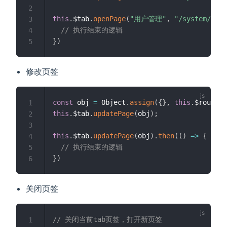
2
this
.
$tab
.
openPage
(
"用户管理"
,
"/system/user
3
// 执行结束的逻辑
4
}
)
5
修改页签
const
 obj 
=
 Object
.
assign
(
{
}
,
this
.
$route
,
1
this
.
$tab
.
updatePage
(
obj
)
;
2
3
this
.
$tab
.
updatePage
(
obj
)
.
then
(
(
)
=>
{
4
// 执行结束的逻辑
5
}
)
6
关闭页签
// 关闭当前tab页签，打开新页签
1