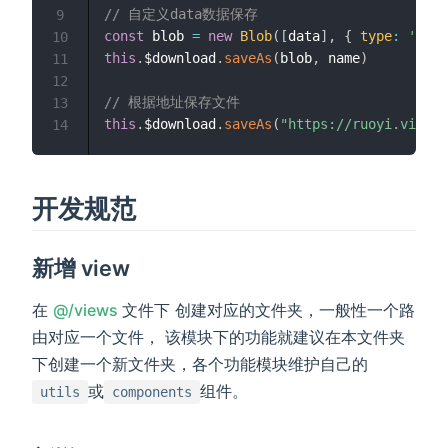
// 自定义data数据保存
9
const
 blob 
=
new
Blob
(
[
data
]
,
{
type
:
'text
10
this
.
$download
.
saveAs
(
blob
,
 name
)
11
12
// 根据地址保存文件
13
this
.
$download
.
saveAs
(
"https://ruoyi.vip/im
14
开发规范
新增 view
(opens new window)
在
@/views
文件下 创建对应的文件夹，一般性一个路
由对应一个文件， 该模块下的功能就建议在本文件夹
下创建一个新文件夹，各个功能模块维护自己的
或
组件。
utils
components