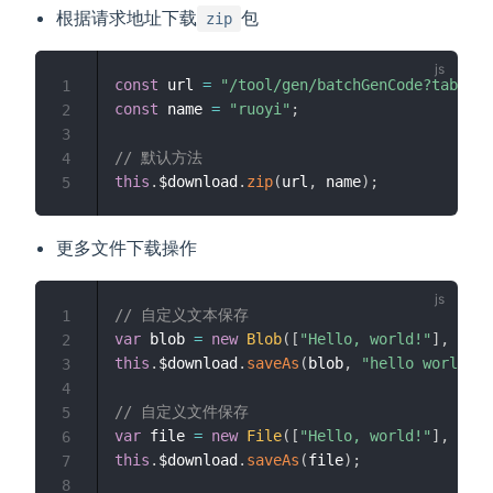
根据请求地址下载
包
zip
const
 url 
=
"/tool/gen/batchGenCode?tables=
1
const
 name 
=
"ruoyi"
;
2
3
// 默认方法
4
this
.
$download
.
zip
(
url
,
 name
)
;
5
更多文件下载操作
// 自定义文本保存
1
var
 blob 
=
new
Blob
(
[
"Hello, world!"
]
,
{
typ
2
this
.
$download
.
saveAs
(
blob
,
"hello world.tx
3
4
// 自定义文件保存
5
var
 file 
=
new
File
(
[
"Hello, world!"
]
,
"hel
6
this
.
$download
.
saveAs
(
file
)
;
7
8