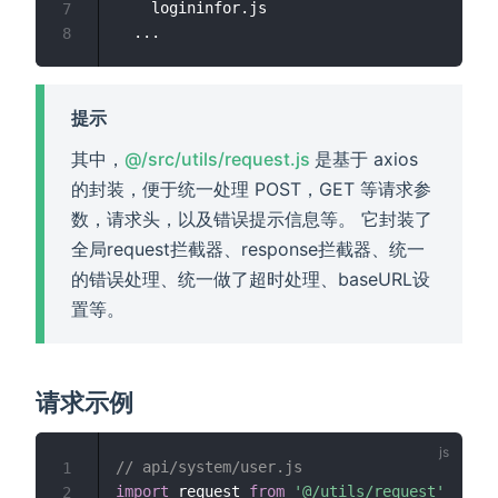
	logininfor.js

7
8
提示
(opens new window)
其中，
@/src/utils/request.js
是基于 axios
的封装，便于统一处理 POST，GET 等请求参
数，请求头，以及错误提示信息等。 它封装了
全局request拦截器、response拦截器、统一
的错误处理、统一做了超时处理、baseURL设
置等。
请求示例
// api/system/user.js
1
import
 request 
from
'@/utils/request'
2