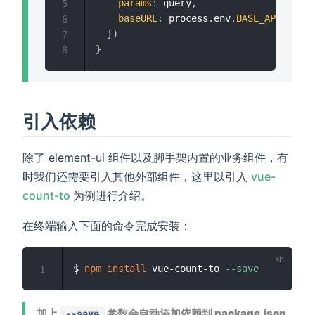
params
:
 query
,
5
baseURL
:
 process
.
env
.
BASE_API
6
}
)
7
}
8
引入依赖
除了 element-ui 组件以及脚手架内置的业务组件，有
时我们还需要引入其他外部组件，这里以引入
vue-
(opens new window)
count-to
为例进行介绍。
在终端输入下面的命令完成安装：
$ 
npm
install
 vue-count-to 
--save
1
加上
参数会自动添加依赖到 package.json
--save