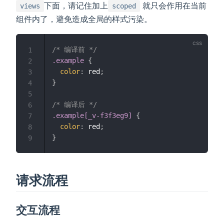
下面，请记住加上
就只会作用在当前
views
scoped
组件内了，避免造成全局的样式污染。
/* 编译前 */
1
.example
{
2
color
:
 red
;
3
}
4
5
/* 编译后 */
6
.example[_v-f3f3eg9]
{
7
color
:
 red
;
8
}
9
请求流程
交互流程