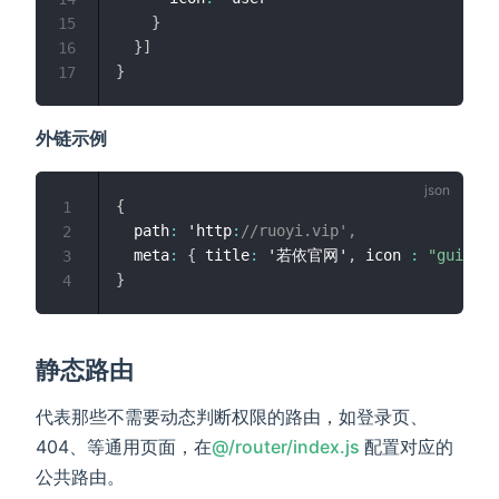
}
15
}
]
16
}
17
外链示例
{
1
  path
:
 'http
:
//ruoyi.vip',
2
  meta
:
{
 title
:
 '若依官网'
,
 icon 
:
"guide"
3
}
4
静态路由
代表那些不需要动态判断权限的路由，如登录页、
(opens new wi
404、等通用页面，在
@/router/index.js
配置对应的
公共路由。