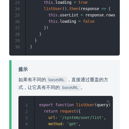
this
.
loading 
=
true
23
listUser
(
)
.
then
(
response
=>
{
24
this
.
userList 
=
 response
.
rows

25
this
.
loading 
=
false
26
}
)
27
}
28
}
29
}
30
提示
如果有不同的
，直接通过覆盖的方
baseURL
式，让它具有不同的
。
baseURL
export
function
listUser
(
query
)
{
1
return
request
(
{
2
url
:
'/system/user/list'
,
3
method
:
'get'
,
4