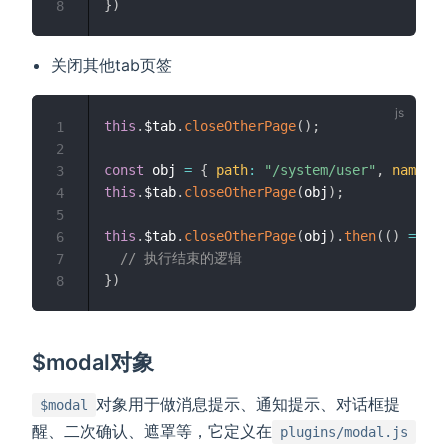
}
)
8
关闭其他tab页签
this
.
$tab
.
closeOtherPage
(
)
;
1
2
const
 obj 
=
{
path
:
"/system/user"
,
name
:
"
3
this
.
$tab
.
closeOtherPage
(
obj
)
;
4
5
this
.
$tab
.
closeOtherPage
(
obj
)
.
then
(
(
)
=>
{
6
// 执行结束的逻辑
7
}
)
8
$modal对象
对象用于做消息提示、通知提示、对话框提
$modal
醒、二次确认、遮罩等，它定义在
plugins/modal.js