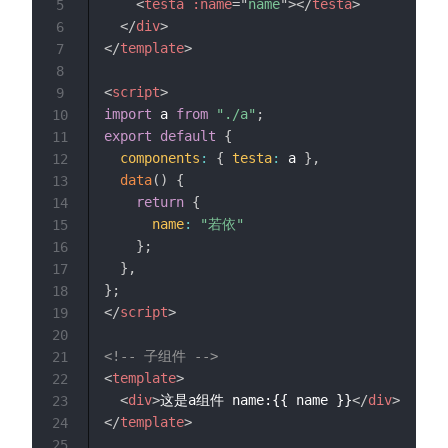
<
testa
:name
=
"
name
"
>
</
testa
>
5
</
div
>
6
</
template
>
7
8
<
script
>
9
import
 a 
from
"./a"
;
10
export
default
{
11
components
:
{
testa
:
 a 
}
,
12
data
(
)
{
13
return
{
14
name
:
"若依"
15
}
;
16
}
,
17
}
;
18
</
script
>
19
20
<!-- 子组件 -->
21
<
template
>
22
<
div
>
这是a组件 name:{{ name }}
</
div
>
23
</
template
>
24
25