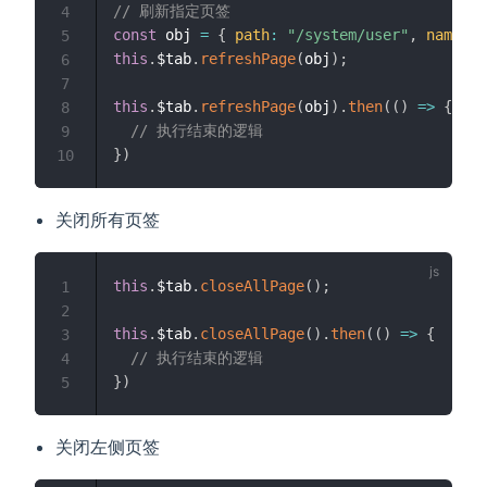
// 刷新指定页签
4
const
 obj 
=
{
path
:
"/system/user"
,
name
:
"
5
this
.
$tab
.
refreshPage
(
obj
)
;
6
7
this
.
$tab
.
refreshPage
(
obj
)
.
then
(
(
)
=>
{
8
// 执行结束的逻辑
9
}
)
10
关闭所有页签
this
.
$tab
.
closeAllPage
(
)
;
1
2
this
.
$tab
.
closeAllPage
(
)
.
then
(
(
)
=>
{
3
// 执行结束的逻辑
4
}
)
5
关闭左侧页签