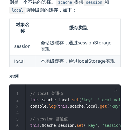
则是一个不错的选择。
提供
和
$cache
session
两种级别的缓存，如下：
local
对象名
缓存类型
称
会话级缓存，通过sessionStorage
session
实现
本地级缓存，通过localStorage实现
local
示例
// local 普通值
1
this
.
$cache
.
local
.
set
(
'key'
,
'local value'
)
2
console
.
log
(
this
.
$cache
.
local
.
get
(
'key'
)
)
3
4
// session 普通值
5
this
.
$cache
.
session
.
set
(
'key'
,
'session val
6