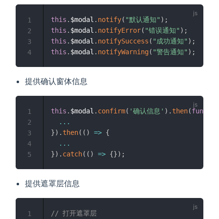
this
.
$modal
.
notify
(
"默认通知"
)
;
1
this
.
$modal
.
notifyError
(
"错误通知"
)
;
2
this
.
$modal
.
notifySuccess
(
"成功通知"
)
;
3
this
.
$modal
.
notifyWarning
(
"警告通知"
)
;
4
提供确认窗体信息
this
.
$modal
.
confirm
(
'确认信息'
)
.
then
(
functio
1
...
2
}
)
.
then
(
(
)
=>
{
3
...
4
}
)
.
catch
(
(
)
=>
{
}
)
;
5
提供遮罩层信息
// 打开遮罩层
1