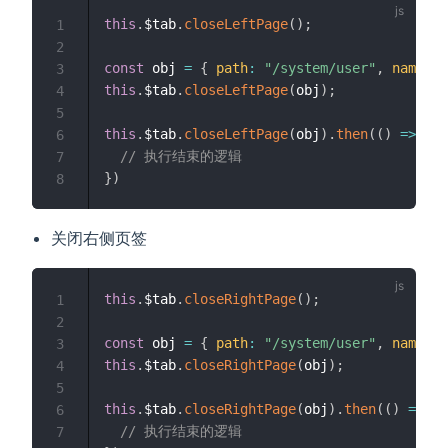
this
.
$tab
.
closeLeftPage
(
)
;
1
2
const
 obj 
=
{
path
:
"/system/user"
,
name
:
"
3
this
.
$tab
.
closeLeftPage
(
obj
)
;
4
5
this
.
$tab
.
closeLeftPage
(
obj
)
.
then
(
(
)
=>
{
6
// 执行结束的逻辑
7
}
)
8
关闭右侧页签
this
.
$tab
.
closeRightPage
(
)
;
1
2
const
 obj 
=
{
path
:
"/system/user"
,
name
:
"
3
this
.
$tab
.
closeRightPage
(
obj
)
;
4
5
this
.
$tab
.
closeRightPage
(
obj
)
.
then
(
(
)
=>
{
6
// 执行结束的逻辑
7